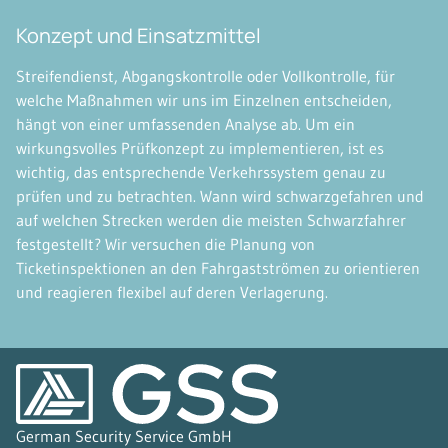
Konzept und Einsatzmittel
Streifendienst, Abgangskontrolle oder Vollkontrolle, für
welche Maßnahmen wir uns im Einzelnen entscheiden,
hängt von einer umfassenden Analyse ab. Um ein
wirkungsvolles Prüfkonzept zu implementieren, ist es
wichtig, das entsprechende Verkehrssystem genau zu
prüfen und zu betrachten. Wann wird schwarzgefahren und
auf welchen Strecken werden die meisten Schwarzfahrer
festgestellt? Wir versuchen die Planung von
Ticketinspektionen an den Fahrgastströmen zu orientieren
und reagieren flexibel auf deren Verlagerung.
German Security Service GmbH